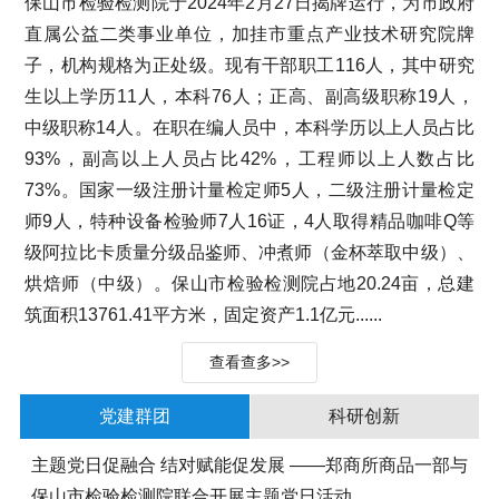
保山市检验检测院于2024年2月27日揭牌运行，为市政府
直属公益二类事业单位，加挂市重点产业技术研究院牌
子，机构规格为正处级。现有干部职工116人，其中研究
生以上学历11人，本科76人；正高、副高级职称19人，
中级职称14人。在职在编人员中，本科学历以上人员占比
93%，副高以上人员占比42%，工程师以上人数占比
73%。国家一级注册计量检定师5人，二级注册计量检定
师9人，特种设备检验师7人16证，4人取得精品咖啡Q等
级阿拉比卡质量分级品鉴师、冲煮师（金杯萃取中级）、
烘焙师（中级）。保山市检验检测院占地20.24亩，总建
筑面积13761.41平方米，固定资产1.1亿元......
查看查多>>
党建群团
科研创新
主题党日促融合 结对赋能促发展 ——郑商所商品一部与
保山市检验检测院联合开展主题党日活动