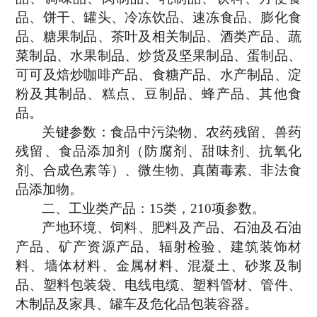
品、饼干、罐头、冷冻饮品、速冻食品、膨化食
品、糖果制品、茶叶及相关制品、酒类产品、蔬
菜制品、水果制品、炒货及坚果制品、蛋制品、
可可及焙炒咖啡产品、食糖产品、水产制品、淀
粉及其制品、糕点、豆制品、蜂产品、其他食
品。
关键参数：食品中污染物、农药残留、兽药
残留、食品添加剂（防腐剂、甜味剂、抗氧化
剂、合成色素等）、微生物、真菌毒素、非法食
品添加物。
二、
工业类产品：
15类，210项
参数
。
产地环境
、
饲料
、
肥料及产品
、
石油及石油
产品
、
矿产资源产品
、
辐射检验
、
建筑装饰材
料
、
墙体材料
、
金属材料
、
混凝土、砂浆及制
品
、
塑料包装袋
、
电线电缆
、
塑料管材、管件
、
木制品及家具
、
罐车及危化品包装容器
。