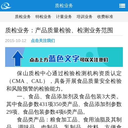
质检业务
质检业务
特检业务
计量业务
培训业务
收费标准
质检业务：产品质量检验、检测业务范围
2015-10-12
点击关注我们
保山质检中心
通过检验检测机构
资质认定
（
CMA 、CAL），具备开展食品质量安全检验
和风险预警的检验能力。
一、
食品、食品添加剂及食品包装
3
大
类
。
其中
食品参数
431
项
350类产品
、
食品添加剂
参数
29项、
食品包装
参数
4项6类产品
。
食品类产品：粮食加工品、食用油脂及其制
品、调味品、肉制品、乳制品、饮料、方便食