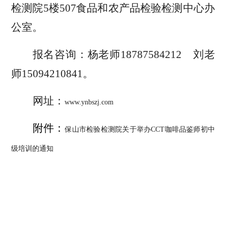
检测院
5
楼
507
食品和农产品检验检测中心
办
公室。
报名咨询：杨老师
18787584212
刘老
师
15094210841
。
网址：
www.ynbszj.com
附件：
保山市检验检测院关于举办CCT咖啡品鉴师初中
级培训的通知