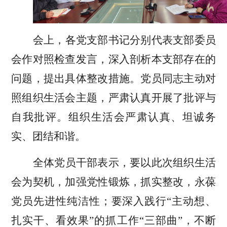
会
上
，
各
党支部书记
分别
代表
支部委员
会
作对照检查发言
，
深入剖析
本支部
存在的
问题，提出具体整改措施。
党员同志主动对
照组织生活会主题，严肃认真开展了
批评与
自我批评
。组织生活会严肃认真、坦诚务
实、团结和谐
。
全体党员干部表示，要
以此次
组织生活
会为契机，
加强党性锻炼，抓实整改，永葆
党员先进性纯洁性；要
深入践行
“主动想、
扎实干、看效果”的抓工作“三部曲”，
不断