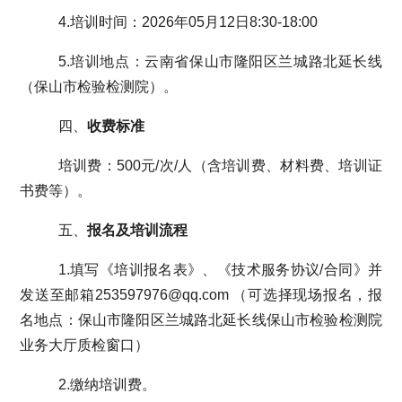
4.
培训时间：
2026
年
05
月
12
日
8:30-18:00
5.
培训地点：云南省保山市隆阳区兰城路北延长线
（保山市检验检测院）。
四、
收费标准
培训费：
500
元
/
次
/
人（含培训费、材料费、培训证
书费等）。
五、
报名及培训流程
1.
填写《培训报名表》、
《技术服务协议
/
合同》
并
发送至邮箱
253597976@qq.com
（可选择现场报名，报
名地点：
保山市隆阳区兰城路北延长线保山市检验检测院
业务大厅质检窗口）
2.
缴纳培训费。