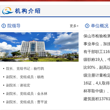
机构介绍
院领导
单位概况
更多+
保山市检验检测
事业单位，加
有干部职工11
级职称19人，
比93%，副高
院长、党组书记：杨竹鹍
级注册计量检定
副院长、党组成员：杨艳
16证，4人取
副院长：谢祖宏
杯萃取中级）、
副院长、党组成员：金永林
建筑面积13761
副院长、党组成员：曹平波