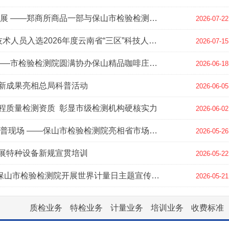
主题党日促融合 结对赋能促发展 ——郑商所商品一部与保山市检验检测院联合开展主题党日活动
2026-07-22
喜报！保山市检验检测院4名技术人员入选2026年度云南省“三区”科技人才支持计划
2026-07-15
强化技术支撑 擦亮咖啡名片——市检验检测院圆满协办保山精品咖啡庄园生豆赛
2026-06-18
新成果亮相总局科普活动
2026-06-05
程质量检测资质 彰显市级检测机构硬核实力
2026-06-02
科技赋能咖业发展 标准点亮科普现场 ——保山市检验检测院亮相省市场监管科技活动周
2026-05-26
展特种设备新规宣贯培训
2026-05-22
计量筑信任 精准惠民生 ——保山市检验检测院开展世界计量日主题宣传活动
2026-05-21
5：叉车司机培训
质检业务
特检业务
计量业务
培训业务
收费标准