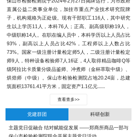
保山市检验检测院于2024年2月27日揭牌运行，为市政府
直属公益二类事业单位，加挂市重点产业技术研究院牌
子，机构规格为正处级。现有干部职工116人，其中研究
生以上学历11人，本科76人；正高、副高级职称19人，
中级职称14人。在职在编人员中，本科学历以上人员占比
93%，副高以上人员占比42%，工程师以上人数占比
73%。国家一级注册计量检定师5人，二级注册计量检定
师9人，特种设备检验师7人16证，4人取得精品咖啡Q等
级阿拉比卡质量分级品鉴师、冲煮师（金杯萃取中级）、
烘焙师（中级）。保山市检验检测院占地20.24亩，总建
筑面积13761.41平方米，固定资产1.1亿元......
查看查多>>
党建群团
科研创新
主题党日促融合 结对赋能促发展 ——郑商所商品一部与
保山市检验检测院联合开展主题党日活动