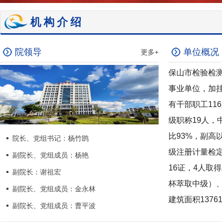
机构介绍
院领导
单位概况
更多+
保山市检验检测
事业单位，加
有干部职工11
级职称19人，
比93%，副高
院长、党组书记：杨竹鹍
级注册计量检定
副院长、党组成员：杨艳
16证，4人取
副院长：谢祖宏
杯萃取中级）、
副院长、党组成员：金永林
建筑面积13761
副院长、党组成员：曹平波