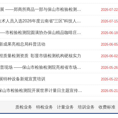
主题党日促融合 结对赋能促发展 ——郑商所商品一部与保山市检验检测院联合开展主题党日活动
2026-07-22
喜报！保山市检验检测院4名技术人员入选2026年度云南省“三区”科技人才支持计划
2026-07-15
强化技术支撑 擦亮咖啡名片——市检验检测院圆满协办保山精品咖啡庄园生豆赛
2026-06-18
新成果亮相总局科普活动
2026-06-05
程质量检测资质 彰显市级检测机构硬核实力
2026-06-02
科技赋能咖业发展 标准点亮科普现场 ——保山市检验检测院亮相省市场监管科技活动周
2026-05-26
展特种设备新规宣贯培训
2026-05-22
计量筑信任 精准惠民生 ——保山市检验检测院开展世界计量日主题宣传活动
2026-05-21
1：汽柴油检测
质检业务
特检业务
计量业务
培训业务
收费标准