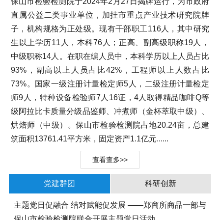
保山市检验检测院于2024年2月27日揭牌运行，为市政府
直属公益二类事业单位，加挂市重点产业技术研究院牌
子，机构规格为正处级。现有干部职工116人，其中研究
生以上学历11人，本科76人；正高、副高级职称19人，
中级职称14人。在职在编人员中，本科学历以上人员占比
93%，副高以上人员占比42%，工程师以上人数占比
73%。国家一级注册计量检定师5人，二级注册计量检定
师9人，特种设备检验师7人16证，4人取得精品咖啡Q等
级阿拉比卡质量分级品鉴师、冲煮师（金杯萃取中级）、
烘焙师（中级）。保山市检验检测院占地20.24亩，总建
筑面积13761.41平方米，固定资产1.1亿元......
查看查多>>
党建群团
科研创新
主题党日促融合 结对赋能促发展 ——郑商所商品一部与
保山市检验检测院联合开展主题党日活动